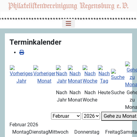
Terminkalender
Nach
Nach
Nach
Heute
Suche
Geh
Jahr
Monat
Woche
zu
Mona
Gehe zu Monat
Februar 2026
Montag
Dienstag
Mittwoch
Donnerstag
Freitag
Samsta